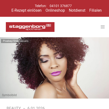
Telefon:
04101 376877
E-Rezept einlösen
Onlineshop
Notdienst
Filialen
Pixabay/Starkvisuals
Symbolbild
BEAUTY
–
6.01.2026