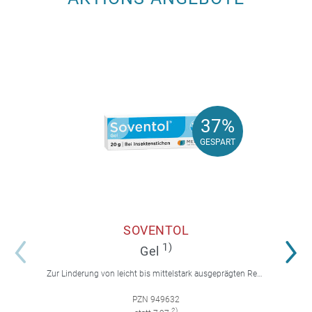
37%
37%
GESPART
GESPART
SOVENTOL
1)
Gel
Zur Linderung von leicht bis mittelstark ausgeprägten Reaktionen auf Insektenstiche mit Juckreiz.
PZN 949632
2)