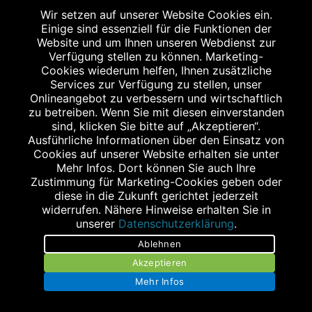
Wir setzen auf unserer Website Cookies ein.
Einige sind essenziell für die Funktionen der
Website und um Ihnen unseren Webdienst zur
STAGGENBORG - APOTHEKE IM E-CENTER A23
Verfügung stellen zu können. Marketing-
Ramskamp 102
Cookies wiederum helfen, Ihnen zusätzliche
Services zur Verfügung zu stellen, unser
25337 Elmshorn
Onlineangebot zu verbessern und wirtschaftlich
Tel.: 04121 5797172
zu betreiben. Wenn Sie mit diesen einverstanden
Fax: 04121 5797173
sind, klicken Sie bitte auf „Akzeptieren“.
Ausführliche Informationen über den Einsatz von
elmshorn@staggenborg.com
Cookies auf unserer Website erhalten sie unter
Mehr Infos. Dort können Sie auch Ihre
Zustimmung für Marketing-Cookies geben oder
diese in die Zukunft gerichtet jederzeit
widerrufen. Nähere Hinweise erhalten Sie in
unserer
Datenschutzerklärung
.
STAGGENBORG - APOTHEKE AM KOPPELDAMM
Ablehnen
Koppeldamm 27b
Akzeptieren
25335 Elmshorn
Mehr Infos
Tel.: 04121 5780253
Fax: 04121 5780254