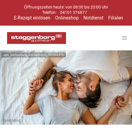
Öffnungszeiten heute: von 08:00 bis 20:00 Uhr
Telefon:
04101 376877
E-Rezept einlösen
Onlineshop
Notdienst
Filialen
apo_Verhuetung_AdobeStock_300466370
Symbolbild