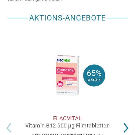
AKTIONS-ANGEBOTE
65%
65%
GESPART
GESPART
ELACVITAL
Vitamin B12 500 µg Filmtabletten