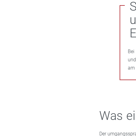
S
E
Bei
und
am 
Was ei
Der umgangssprac