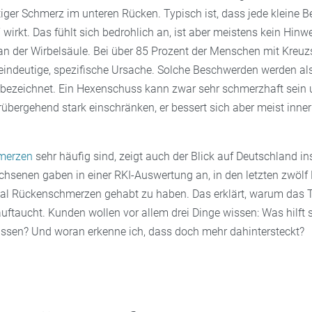
tiger Schmerz im unteren Rücken. Typisch ist, dass jede kleine 
“ wirkt. Das fühlt sich bedrohlich an, ist aber meistens kein Hinw
n der Wirbelsäule. Bei über 85 Prozent der Menschen mit Kreu
e eindeutige, spezifische Ursache. Solche Beschwerden werden al
ezeichnet. Ein Hexenschuss kann zwar sehr schmerzhaft sein 
übergehend stark einschränken, er bessert sich aber meist inner
merzen
sehr häufig sind, zeigt auch der Blick auf Deutschland i
chsenen gaben in einer RKI-Auswertung an, in den letzten zwöl
al Rückenschmerzen gehabt zu haben. Das erklärt, warum das 
uftaucht. Kunden wollen vor allem drei Dinge wissen: Was hilft 
 lassen? Und woran erkenne ich, dass doch mehr dahintersteckt?