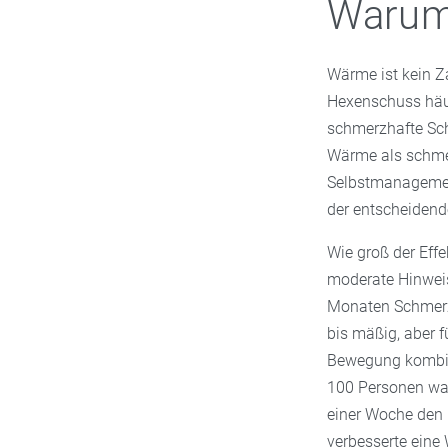
Warum 
Wärme ist kein Za
Hexenschuss häuf
schmerzhafte Sch
Wärme als schmer
Selbstmanagem
der entscheidende
Wie groß der Effe
moderate Hinwei
Monaten Schmerze
bis mäßig, aber f
Bewegung kombinie
100 Personen war
einer Woche den 
verbesserte eine