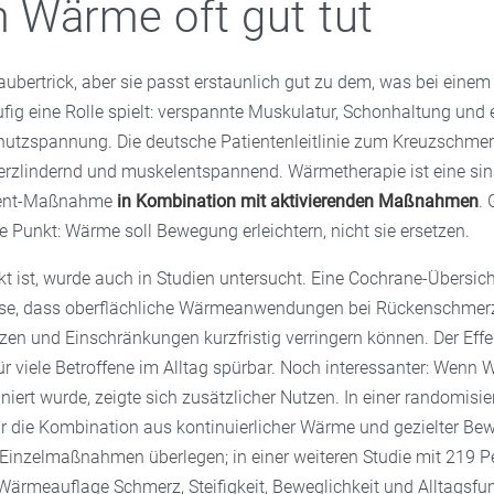
Wärme oft gut tut
ubertrick, aber sie passt erstaunlich gut zu dem, was bei einem
ig eine Rolle spielt: verspannte Muskulatur, Schonhaltung und 
utzspannung. Die deutsche Patientenleitlinie zum Kreuzschmer
zlindernd und muskelentspannend. Wärmetherapie ist eine sin
ent-Maßnahme
in Kombination mit aktivierenden Maßnahmen
. 
 Punkt: Wärme soll Bewegung erleichtern, nicht sie ersetzen.
kt ist, wurde auch in Studien untersucht. Eine Cochrane-Übersic
se, dass oberflächliche Wärmeanwendungen bei Rückenschmerze
n und Einschränkungen kurzfristig verringern können. Der Effekt
ür viele Betroffene im Alltag spürbar. Noch interessanter: Wenn
rt wurde, zeigte sich zusätzlicher Nutzen. In einer randomisie
 die Kombination aus kontinuierlicher Wärme und gezielter B
Einzelmaßnahmen überlegen; in einer weiteren Studie mit 219 
 Wärmeauflage Schmerz, Steifigkeit, Beweglichkeit und Alltagsfu