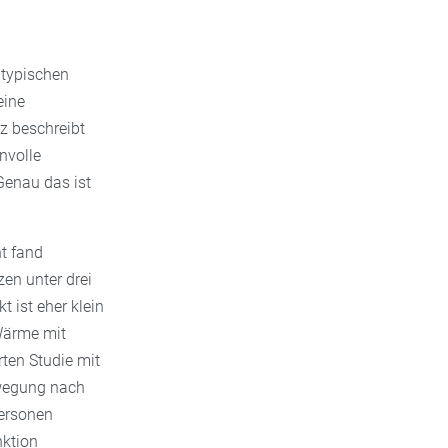
 typischen
eine
z beschreibt
nvolle
Genau das ist
ht fand
n unter drei
 ist eher klein
 Wärme mit
rten Studie mit
ewegung nach
Personen
nktion