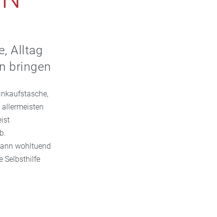
, Alltag
n bringen
inkaufstasche,
 allermeisten
ist
b.
 kann wohltuend
 Selbsthilfe