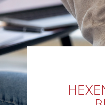
HEXE
B
Symbolbild