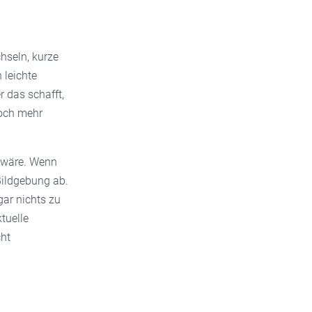
hseln, kurze
 leichte
r das schafft,
noch mehr
g wäre. Wenn
Bildgebung ab.
gar nichts zu
tuelle
cht