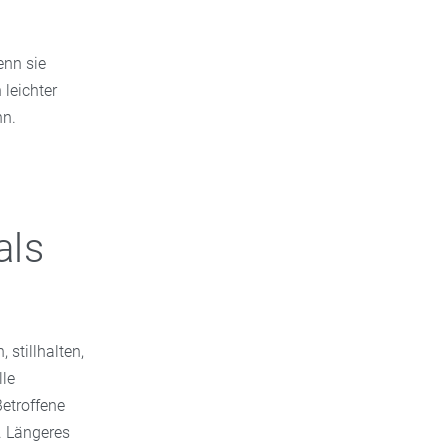
enn sie
leichter
nn.
als
stillhalten,
lle
etroffene
. Längeres