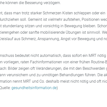
uhe können die Besserung verzögern.
ht, dass man trotz starker Schmerzen Kisten schleppen oder ein
rchziehen soll. Gemeint ist vielmehr aufstehen, Positionen wec
t stundenlang sitzen und vorsichtig in Bewegung bleiben. Schon
zierengehen oder sanfte mobilisierende Übungen ist sinnvoll. We
 Kreislauf aus Schmerz, Anspannung, Angst vor Bewegung und 
enschuss bedeutet nicht automatisch, dass sofort ein MRT nöti
n vorliegen, raten Fachinformationen von einer frühen Routine-
fach: Bilder zeigen oft Veränderungen, die mit den Beschwerden 
ann verunsichern und zu unnötigen Behandlungen führen. Die ak
mation nennt MRT und Co. deshalb meist nicht nötig und oft ni
Quelle:
gesundheitsinformation.de
)