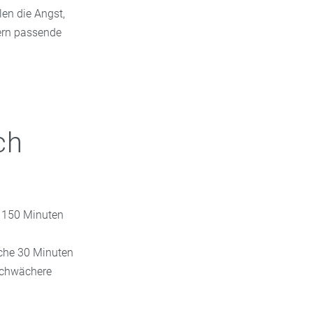
en die Angst,
dern passende
ch
 150 Minuten
che 30 Minuten
„schwächere