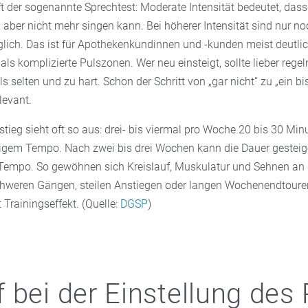
lft der sogenannte Sprechtest: Moderate Intensität bedeutet, das
 aber nicht mehr singen kann. Bei höherer Intensität sind nur no
ich. Das ist für Apothekenkundinnen und -kunden meist deutli
 als komplizierte Pulszonen. Wer neu einsteigt, sollte lieber reg
s selten und zu hart. Schon der Schritt von „gar nicht“ zu „ein bi
levant.
nstieg sieht oft so aus: drei- bis viermal pro Woche 20 bis 30 Min
igem Tempo. Nach zwei bis drei Wochen kann die Dauer gesteig
Tempo. So gewöhnen sich Kreislauf, Muskulatur und Sehnen an 
chweren Gängen, steilen Anstiegen oder langen Wochenendtouren
tt Trainingseffekt. (Quelle:
DGSP
)
 bei der Einstellung des