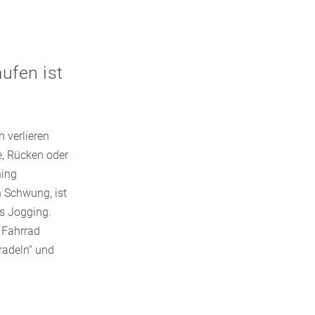
ufen ist
n verlieren
e, Rücken oder
ning
n Schwung, ist
ls Jogging.
s Fahrrad
radeln“ und