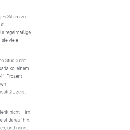
nges Sitzen zu
uf-
für regelmäßige
sie viele
en Studie mit
srisiko, einem
 41 Prozent
iven
salität, zeigt
lenk nicht – im
ist darauf hin,
en, und nennt