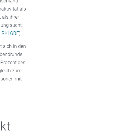
utschland
ktivität als
als ihrer
gung sucht,
:
RKI GBE
)
t sich in den
rabendrunde.
 Prozent des
gleich zum
rsonen mit
kt