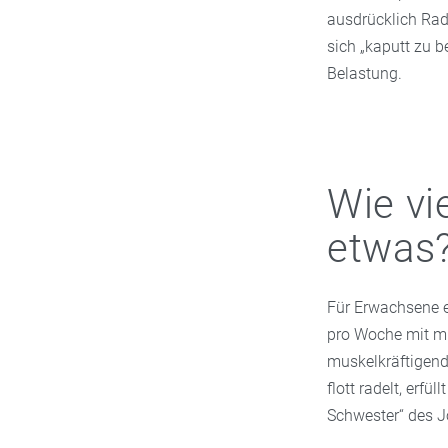
ausdrücklich Rad
sich „kaputt zu 
Belastung.
Wie vi
etwas
Für Erwachsene 
pro Woche mit mit
muskelkräftigen
flott radelt, erf
Schwester“ des J