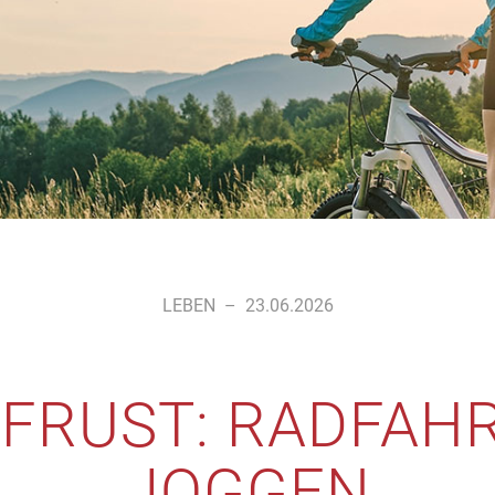
LEBEN
–
23.06.2026
 FRUST: RADFAH
JOGGEN