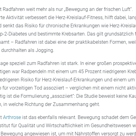
t Radfahren weit mehr als nur „Bewegung an der frischen Luft“.
e Aktivität verbessert die Herz-Kreislauf-Fitness, hilft dabei, la
d senkt das Risiko für chronische Erkrankungen wie Herz-Kreisla
p-2-Diabetes und bestimmte Krebsarten. Das gilt grundsätzlich 
mt – Radfahren ist dabei eine der praktikabelsten Formen, weil 
durchhalten als Jogging.
age speziell zum Radfahren ist stark. In einer großen prospektiv
tigen war Radpendeln mit einem um 45 Prozent niedrigeren Kreb
edrigeren Risiko für Herz-Kreislauf-Erkrankungen und einem um
o für vorzeitigen Tod assoziiert – verglichen mit einem nicht akt
ig ist die Formulierung „assoziiert“: Die Studie beweist keine Kau
ch, in welche Richtung der Zusammenhang geht.
it
Arthrose
ist das ebenfalls relevant. Bewegung schadet dem Ge
stitut für Qualität und Wirtschaftlichkeit im Gesundheitswesen we
 Bewegung angewiesen ist, um mit Nährstoffen versorgt zu werd