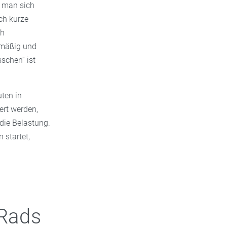
s man sich
ch kurze
ch
elmäßig und
sschen“ ist
uten in
ert werden,
die Belastung.
 startet,
 Rads