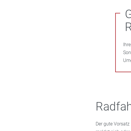
Ihr
Son
Umg
Radfah
Der gute Vorsatz 