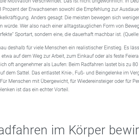
 die Motivation verschwindet. Das ist nicht ungewöhnlich. In De
,3 Prozent der Erwachsenen sowohl die Empfehlung zur Ausdauera
elkräftigung. Anders gesagt: Die meisten bewegen sich weniger, 
n würde. Wer also nach einer alltagstauglichen Form von Bewe
rfekte“ Sportart, sondern eine, die dauerhaft machbar ist. (Quelle
au deshalb für viele Menschen ein realistischer Einstieg. Es läss
n, etwa auf dem Weg zur Arbeit, zum Einkauf oder als feste Feie
lich oft angenehmer als Laufen: Beim Radfahren lastet bis zu 80
uf dem Sattel. Das entlastet Knie-, Fuß- und Beingelenke im Ver
 Für Menschen mit Übergewicht, für Wiedereinsteiger oder für Pe
enken ist das ein echter Vorteil.
dfahren im Körper bewir