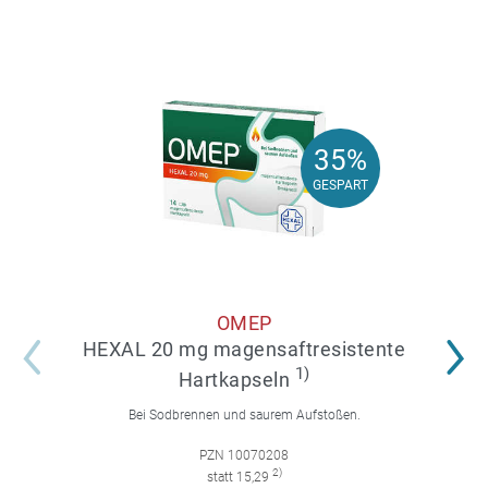
35%
35%
GESPART
GESPART
OMEP
HEXAL 20 mg magensaftresistente
1)
Hartkapseln
Bei Sodbrennen und saurem Aufstoßen.
PZN 10070208
2)
statt 15,29