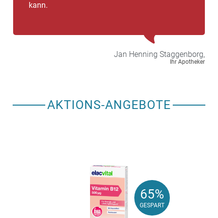
kann.
Jan Henning
Staggenborg,
Ihr Apotheker
AKTIONS-ANGEBOTE
65%
65%
GESPART
GESPART