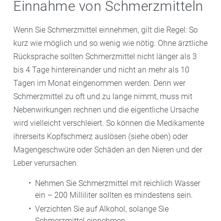
Schmerzmitteln kann wiederum zu Kopfschmerz
Einnahme von Schmerzmitteln
Das ist zu beachten:
Der Wirkstoff ASS ist in der
Das ist zu beachten:
Es gibt die Wirkstoffe für kleinere
führen. Diese können auftreten, wenn Sie an mehr als
Schwangerschaft nicht geeignet. Auch Ibuprofen
Kinder als Zäpfchen oder Säfte, für Schulkinder in
15 Tagen im Monat ein einfaches Schmerzmittel
Wenn Sie Schmerzmittel einnehmen, gilt die Regel: So
sollte insbesondere ab der 28.
Form von Tabletten oder Schmelztabletten. Niedrig
einnehmen. Bei Triptanen kann sich der Effekt schon
kurz wie möglich und so wenig wie nötig. Ohne ärztliche
Schwangerschaftswoche nicht mehr zum Einsatz
dosiert ist Ibuprofen ab dem dritten Lebensmonat
früher zeigen.
Rücksprache sollten Schmerzmittel nicht länger als 3
kommen. Unter anderem weil die Wirkstoffe die
zugelassen, Paracetamol ohne Altersbeschränkung.
bis 4 Tage hintereinander und nicht an mehr als 10
Blutungsneigung erhöhen.
Bei kleineren Kindern richtet sich die Dosierung neben
Tagen im Monat eingenommen werden. Denn wer
dem Alter auch nach dem Körpergewicht. Gerade
Schmerzmittel zu oft und zu lange nimmt, muss mit
Paracetamol darf aufgrund möglicher
Nebenwirkungen rechnen und die eigentliche Ursache
Leberschädigung nicht zu viel eingenommen werden.
wird vielleicht verschleiert. So können die Medikamente
Beachten Sie daher die Tageshöchstdosis –
ihrerseits Kopfschmerz auslösen (siehe oben) oder
insbesondere, wenn Ihr Kind weitere Medikamente
Magengeschwüre oder Schäden an den Nieren und der
bekommt. Der Wirkstoff ASS sollte bei Kindern unter
Leber verursachen.
12 Jahren nicht angewendet werden, insbesondere
Nehmen Sie Schmerzmittel mit reichlich Wasser
nicht bei fieberhaften Infekten. Es besteht das Risiko
ein – 200 Milliliter sollten es mindestens sein.
eines Reye-Syndroms, einer seltenen, aber potenziell
Verzichten Sie auf Alkohol, solange Sie
tödlichen Erkrankung von Gehirn und Leber.
Schmerzmittel einnehmen.