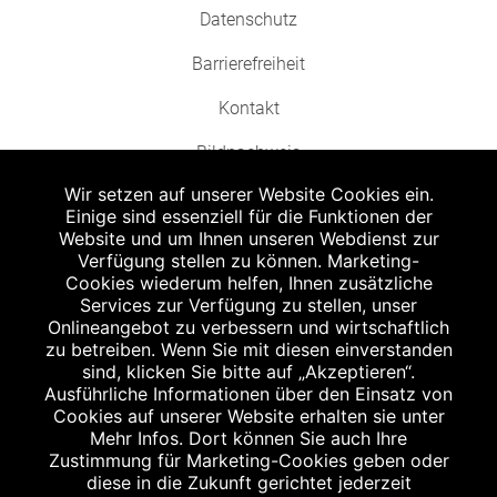
Datenschutz
Barrierefreiheit
Kontakt
Bildnachweis
Wir setzen auf unserer Website Cookies ein.
Einige sind essenziell für die Funktionen der
Website und um Ihnen unseren Webdienst zur
Verfügung stellen zu können. Marketing-
Cookies wiederum helfen, Ihnen zusätzliche
Abgabe in haushaltsüblichen Mengen, solange der Vorrat reicht. Für Druck-
und Satzfehler keine Haftung.
Services zur Verfügung zu stellen, unser
1
Onlineangebot zu verbessern und wirtschaftlich
Zu Risiken und Nebenwirkungen lesen Sie die Packungsbeilage und fragen
Sie Ihren Arzt oder Apotheker.
zu betreiben. Wenn Sie mit diesen einverstanden
2
sind, klicken Sie bitte auf „Akzeptieren“.
Angabe nach der deutschen Arzneimitteltaxe Apothekenerstattungspreis
(AEP). Der AEP ist keine unverbindliche Preisempfehlung der Hersteller. Der
Ausführliche Informationen über den Einsatz von
AEP ist ein von den Apotheken in Ansatz gebrachter Preis für rezeptfreie
Cookies auf unserer Website erhalten sie unter
Arzneimittel. Er entspricht in der Höhe dem für Apotheken verbindlichen
Mehr Infos. Dort können Sie auch Ihre
Abgabepreis, zu dem eine Apotheke in bestimmten Fällen (z.B. bei Kindern
Zustimmung für Marketing-Cookies geben oder
unter 12 Jahren) das Produkt mit der gesetzlichen Krankenversicherung
abrechnet. Der AEP ist der allgemeine Erstattungspreis im Falle einer
diese in die Zukunft gerichtet jederzeit
Kostenübernahme durch die gesetzlichen Krankenkassen, vor Abzug eines