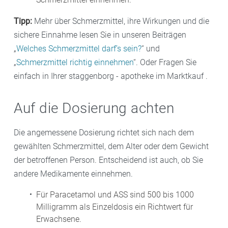
Scheuen Sie sich nicht, uns Ihre Fragen zum Thema
Tipp:
Mehr über Schmerzmittel, ihre Wirkungen und die
Kopfschmerzen bei Kindern
zu stellen. Wir helfen
sichere Einnahme lesen Sie in unseren Beiträgen
Ihnen, das richtige Produkt mit der exakten
„
Welches Schmerzmittel darf’s sein?
“ und
Dosierung und Darreichungsform zu finden.
„
Schmerzmittel richtig einnehmen
“. Oder Fragen Sie
einfach in Ihrer staggenborg - apotheke im Marktkauf .
Auf die Dosierung achten
Die angemessene Dosierung richtet sich nach dem
gewählten Schmerzmittel, dem Alter oder dem Gewicht
der betroffenen Person. Entscheidend ist auch, ob Sie
andere Medikamente einnehmen.
Für Paracetamol und ASS sind 500 bis 1000
Milligramm als Einzeldosis ein Richtwert für
Erwachsene.