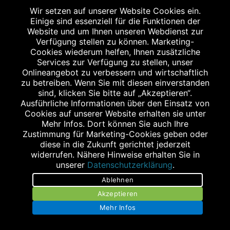
profitieren Sie von Ihren PayBack Vorteilen!
Wir setzen auf unserer Website Cookies ein.
mehr lesen
>
Einige sind essenziell für die Funktionen der
www.payback.de
Website und um Ihnen unseren Webdienst zur
Verfügung stellen zu können. Marketing-
Cookies wiederum helfen, Ihnen zusätzliche
Services zur Verfügung zu stellen, unser
Onlineangebot zu verbessern und wirtschaftlich
WEITERE STANDORTE
zu betreiben. Wenn Sie mit diesen einverstanden
sind, klicken Sie bitte auf „Akzeptieren“.
Ausführliche Informationen über den Einsatz von
Cookies auf unserer Website erhalten sie unter
Mehr Infos. Dort können Sie auch Ihre
Zustimmung für Marketing-Cookies geben oder
diese in die Zukunft gerichtet jederzeit
widerrufen. Nähere Hinweise erhalten Sie in
STAGGENBORG - APOTHEKE IM E-CENTER A23
unserer
Datenschutzerklärung
.
Ramskamp 102
Ablehnen
25337 Elmshorn
Akzeptieren
Tel.: 04121 5797172
Mehr Infos
Fax: 04121 5797173