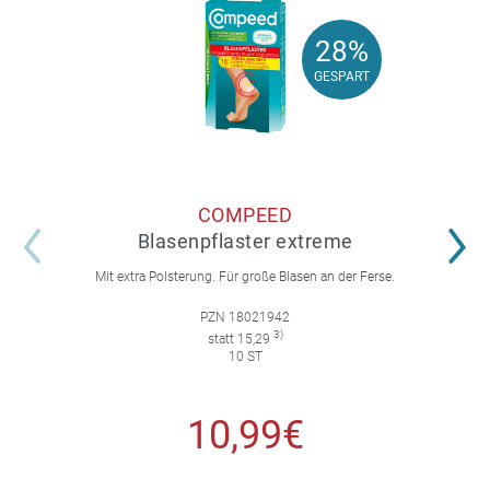
28%
28%
GESPART
GESPART
COMPEED
Blasenpflaster extreme
Mit extra Polsterung. Für große Blasen an der Ferse.
PZN 18021942
3)
statt 15,29
10 ST
10,99€