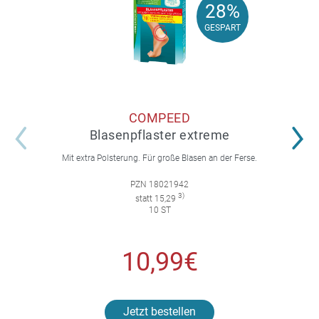
28%
28%
GESPART
GESPART
COMPEED
Blasenpflaster extreme
Mit extra Polsterung. Für große Blasen an der Ferse.
PZN 18021942
3)
statt 15,29
10 ST
10,99€
Jetzt bestellen