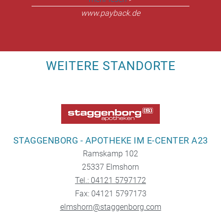
www.payback.de
WEITERE STANDORTE
STAGGENBORG - APOTHEKE IM E-CENTER A23
Ramskamp 102
25337 Elmshorn
Tel.: 04121 5797172
Fax: 04121 5797173
elmshorn@staggenborg.com