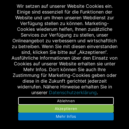
Impressum
Wir setzen auf unserer Website Cookies ein.
Einige sind essenziell für die Funktionen der
Datenschutz
Website und um Ihnen unseren Webdienst zur
Verfügung stellen zu können. Marketing-
Barrierefreiheit
Cookies wiederum helfen, Ihnen zusätzliche
Services zur Verfügung zu stellen, unser
Kontakt
Onlineangebot zu verbessern und wirtschaftlich
zu betreiben. Wenn Sie mit diesen einverstanden
Bildnachweis
sind, klicken Sie bitte auf „Akzeptieren“.
Ausführliche Informationen über den Einsatz von
Cookies auf unserer Website erhalten sie unter
Mehr Infos. Dort können Sie auch Ihre
Zustimmung für Marketing-Cookies geben oder
Abgabe in haushaltsüblichen Mengen, solange der Vorrat reicht. Für Druck-
diese in die Zukunft gerichtet jederzeit
und Satzfehler keine Haftung.
widerrufen. Nähere Hinweise erhalten Sie in
1
Zu Risiken und Nebenwirkungen lesen Sie die Packungsbeilage und fragen
unserer
Datenschutzerklärung
.
Sie Ihren Arzt oder Apotheker.
Ablehnen
2
Angabe nach der deutschen Arzneimitteltaxe Apothekenerstattungspreis
(AEP). Der AEP ist keine unverbindliche Preisempfehlung der Hersteller. Der
Akzeptieren
AEP ist ein von den Apotheken in Ansatz gebrachter Preis für rezeptfreie
Mehr Infos
Arzneimittel. Er entspricht in der Höhe dem für Apotheken verbindlichen
Abgabepreis, zu dem eine Apotheke in bestimmten Fällen (z.B. bei Kindern
unter 12 Jahren) das Produkt mit der gesetzlichen Krankenversicherung