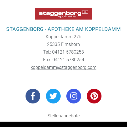
STAGGENBORG - APOTHEKE AM KOPPELDAMM
Koppeldamm 27b
25335 Elmshorn
Tel.: 04121 5780253
Fax: 04121 5780254
koppeldamm@staggenborg.com
Stellenangebote