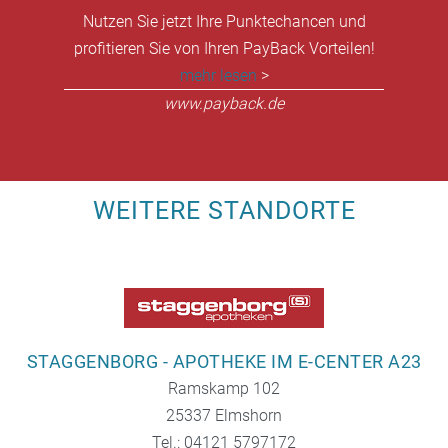
Nutzen Sie jetzt Ihre Punktechancen und
profitieren Sie von Ihren PayBack Vorteilen!
mehr lesen
>
www.payback.de
WEITERE STANDORTE
STAGGENBORG - APOTHEKE IM E-CENTER A23
Ramskamp 102
25337 Elmshorn
Tel.: 04121 5797172