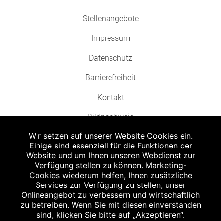
Stellenangebote
Impressum
Datenschutz
Barrierefreiheit
Kontakt
Bildnachweis
Wir setzen auf unserer Website Cookies ein.
Einige sind essenziell für die Funktionen der
Website und um Ihnen unseren Webdienst zur
Verfügung stellen zu können. Marketing-
Cookies wiederum helfen, Ihnen zusätzliche
Abgabe in haushaltsüblichen Mengen, solange der Vorrat reicht. Für Druck-
und Satzfehler keine Haftung.
Services zur Verfügung zu stellen, unser
1
Onlineangebot zu verbessern und wirtschaftlich
Zu Risiken und Nebenwirkungen lesen Sie die Packungsbeilage und fragen
Sie Ihren Arzt oder Apotheker.
zu betreiben. Wenn Sie mit diesen einverstanden
2
sind, klicken Sie bitte auf „Akzeptieren“.
Angabe nach der deutschen Arzneimitteltaxe Apothekenerstattungspreis