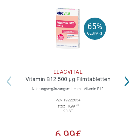
65%
65%
GESPART
GESPART
ELACVITAL
Vitamin B12 500 µg Filmtabletten
Nahrungsergänzungsmittel mit Vitamin B12.
PZN 19222654
3)
statt 19,99
90 ST
6,99€