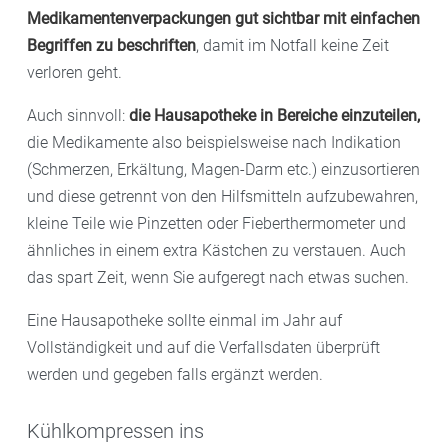
– Zinkoxidsalbe für einen wunden Po
bestimmte Wirkstoffe, die „immer“ helfen. Ergänzen
Medikamentenverpackungen gut sichtbar mit einfachen
Sie die allgemeinen Empfehlungen mit „Ihren“ Mitteln,
Begriffen zu
beschriften
, damit im Notfall keine Zeit
mit denen Sie gute Erfahrungen gemacht haben.
verloren geht.
Auch sinnvoll:
die Hausapotheke in Bereiche einzuteilen,
die Medikamente also beispielsweise nach Indikation
(Schmerzen, Erkältung, Magen-Darm etc.) einzusortieren
und diese getrennt von den Hilfsmitteln aufzubewahren,
kleine Teile wie Pinzetten oder Fieberthermometer und
ähnliches in einem extra Kästchen zu verstauen. Auch
das spart Zeit, wenn Sie aufgeregt nach etwas suchen.
Eine Hausapotheke sollte einmal im Jahr auf
Vollständigkeit und auf die Verfallsdaten überprüft
werden und gegeben falls ergänzt werden.
Kühlkompressen ins