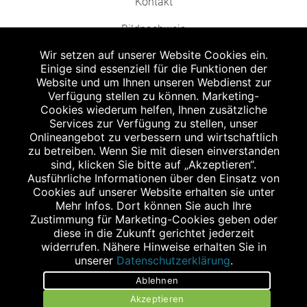
Kontakt
Bildnachweis
Wir setzen auf unserer Website Cookies ein.
Einige sind essenziell für die Funktionen der
Website und um Ihnen unseren Webdienst zur
Verfügung stellen zu können. Marketing-
Cookies wiederum helfen, Ihnen zusätzliche
Abgabe in haushaltsüblichen Mengen, solange der Vorrat reicht. Für Druck-
und Satzfehler keine Haftung.
Services zur Verfügung zu stellen, unser
1
Onlineangebot zu verbessern und wirtschaftlich
Zu Risiken und Nebenwirkungen lesen Sie die Packungsbeilage und fragen
Sie Ihren Arzt oder Apotheker.
zu betreiben. Wenn Sie mit diesen einverstanden
2
sind, klicken Sie bitte auf „Akzeptieren“.
Angabe nach der deutschen Arzneimitteltaxe Apothekenerstattungspreis
(AEP). Der AEP ist keine unverbindliche Preisempfehlung der Hersteller. Der
Ausführliche Informationen über den Einsatz von
AEP ist ein von den Apotheken in Ansatz gebrachter Preis für rezeptfreie
Cookies auf unserer Website erhalten sie unter
Arzneimittel. Er entspricht in der Höhe dem für Apotheken verbindlichen
Mehr Infos. Dort können Sie auch Ihre
Abgabepreis, zu dem eine Apotheke in bestimmten Fällen (z.B. bei Kindern
Zustimmung für Marketing-Cookies geben oder
unter 12 Jahren) das Produkt mit der gesetzlichen Krankenversicherung
abrechnet. Der AEP ist der allgemeine Erstattungspreis im Falle einer
diese in die Zukunft gerichtet jederzeit
Kostenübernahme durch die gesetzlichen Krankenkassen, vor Abzug eines
widerrufen. Nähere Hinweise erhalten Sie in
Zwangsrabattes (zur Zeit 5%) nach §130 Abs. 1 SGB V.
unserer
Datenschutzerklärung
.
3
Unverbindliche Preisempfehlung des Herstellers (UVP).
Ablehnen
powered by apovena.de
Akzeptieren