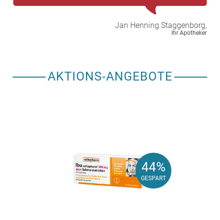
Jan Henning
Staggenborg,
Ihr Apotheker
AKTIONS-ANGEBOTE
44%
44%
GESPART
GESPART