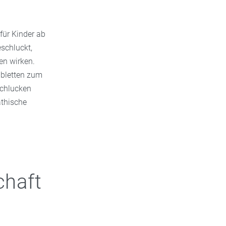
für Kinder ab
eschluckt,
en wirken.
tabletten zum
schlucken
athische
chaft