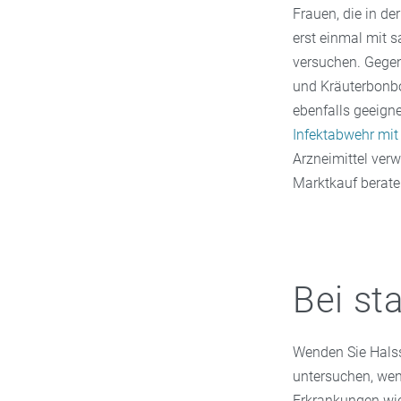
Frauen, die in de
erst einmal mit s
versuchen. Gegen
und Kräuterbonbo
ebenfalls geeign
Infektabwehr mit
Arzneimittel ver
Marktkauf beraten
Bei st
Wenden Sie Halssc
untersuchen, wen
Erkrankungen wie