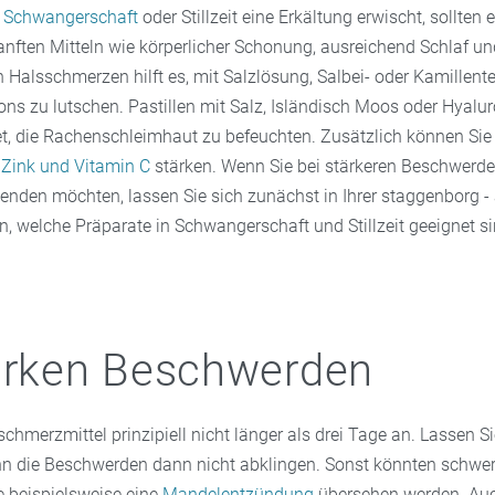
r
Schwangerschaft
oder Stillzeit eine Erkältung erwischt, sollten
anften Mitteln wie körperlicher Schonung, ausreichend Schlaf und
 Halsschmerzen hilft es, mit Salzlösung, Salbei- oder Kamillent
ns zu lutschen. Pastillen mit Salz, Isländisch Moos oder Hyalu
et, die Rachenschleimhaut zu befeuchten. Zusätzlich können Sie 
 Zink und Vitamin C
stärken. Wenn Sie bei stärkeren Beschwerde
wenden möchten, lassen Sie sich zunächst in Ihrer staggenborg -
, welche Präparate in Schwangerschaft und Stillzeit geeignet si
arken Beschwerden
hmerzmittel prinzipiell nicht länger als drei Tage an. Lassen Sie
n die Beschwerden dann nicht abklingen. Sonst könnten schwer
 beispielsweise eine
Mandelentzündung
übersehen werden. Au