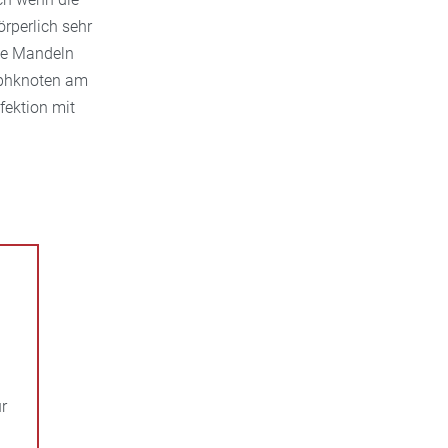
rperlich sehr
die Mandeln
mphknoten am
fektion mit
ur