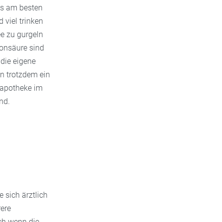
 es am besten
 viel trinken
ee zu gurgeln
ronsäure sind
die eigene
n trotzdem ein
 apotheke im
nd.
 sich ärztlich
ere
ch wenn die