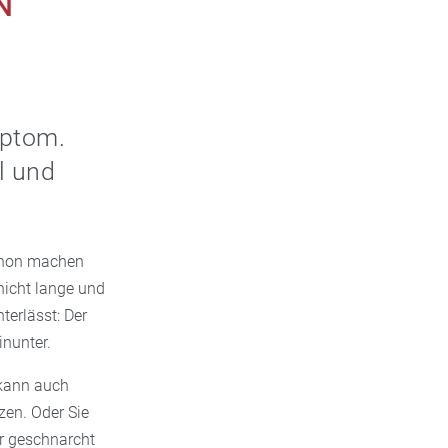
mptom.
l und
schon machen
nicht lange und
terlässt: Der
nunter.
 kann auch
zen. Oder Sie
r geschnarcht