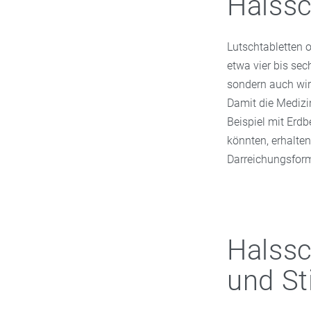
Halssc
in Ihrer staggenb
Lutschtabletten 
etwa vier bis sec
sondern auch wir
Damit die Medizin
Beispiel mit Erdb
könnten, erhalte
Darreichungsfor
Halss
und Sti