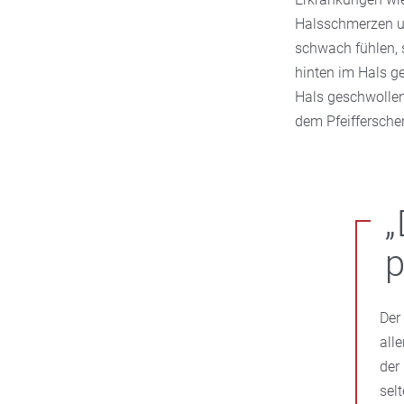
Halsschmerzen un
schwach fühlen, s
hinten im Hals g
Hals geschwollen 
dem Pfeifferschen
„
p
Der
all
der
sel