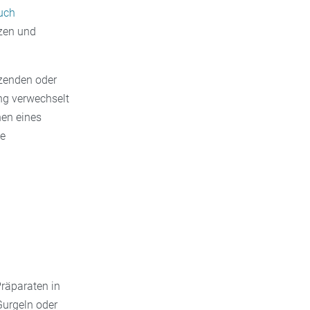
uch
zen und
tzenden oder
ng verwechselt
hen eines
ge
räparaten in
Gurgeln oder