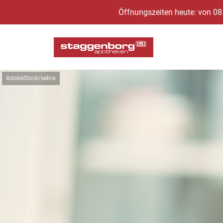
Öffnungszeiten heute: von 08
AdobeStock/sebra