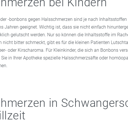
hmerzen bei Kindern
org - apotheke im Marktkauf .
oder -bonbons gegen Halsschmerzen sind je nach Inhaltsstoffen 
hs Jahren geeignet. Wichtig ist, dass sie nicht einfach hinunterg
klich gelutscht werden. Nur so können die Inhaltsstoffe im Rach
 nicht bitter schmeckt, gibt es für die kleinen Patienten Lutsch
eer- oder Kirscharoma. Für Kleinkinder, die sich an Bonbons ver
n Sie in Ihrer Apotheke spezielle Halsschmerzsäfte oder homöop
men.
chmerzen in Schwangers
llzeit