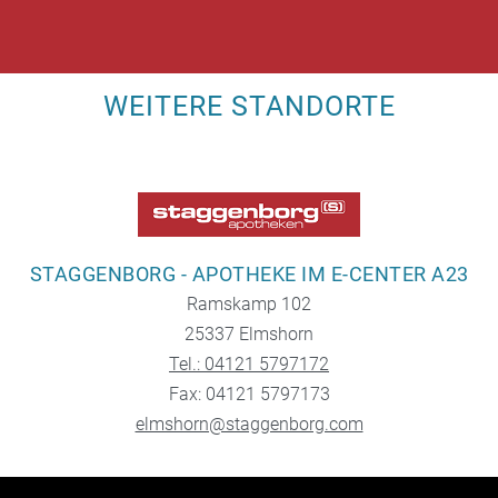
WEITERE STANDORTE
STAGGENBORG - APOTHEKE IM E-CENTER A23
Ramskamp 102
25337 Elmshorn
Tel.: 04121 5797172
Fax: 04121 5797173
elmshorn@staggenborg.com