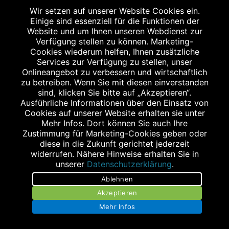
Wir setzen auf unserer Website Cookies ein.
Einige sind essenziell für die Funktionen der
Website und um Ihnen unseren Webdienst zur
STAGGENBORG - APOTHEKE AM KOPPELDAMM
Verfügung stellen zu können. Marketing-
Koppeldamm 27b
Cookies wiederum helfen, Ihnen zusätzliche
25335 Elmshorn
Services zur Verfügung zu stellen, unser
Onlineangebot zu verbessern und wirtschaftlich
Tel.: 04121 5780253
zu betreiben. Wenn Sie mit diesen einverstanden
Fax: 04121 5780254
sind, klicken Sie bitte auf „Akzeptieren“.
koppeldamm@staggenborg.com
Ausführliche Informationen über den Einsatz von
Cookies auf unserer Website erhalten sie unter
Mehr Infos. Dort können Sie auch Ihre
Zustimmung für Marketing-Cookies geben oder
diese in die Zukunft gerichtet jederzeit
widerrufen. Nähere Hinweise erhalten Sie in
unserer
Datenschutzerklärung
.
Ablehnen
Stellenangebote
Akzeptieren
Mehr Infos
Impressum