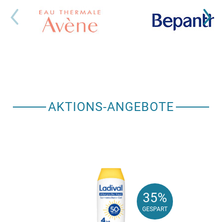
AKTIONS-ANGEBOTE
35%
35%
GESPART
GESPART