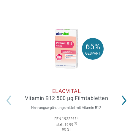
65%
65%
GESPART
GESPART
ELACVITAL
Vitamin B12 500 µg Filmtabletten
Nahrungsergänzungsmittel mit Vitamin B12.
PZN 19222654
3)
statt 19,99
90 ST