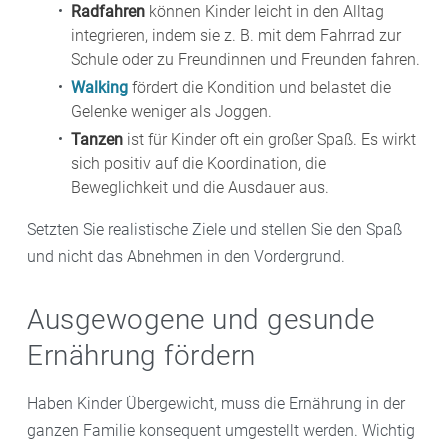
Radfahren
können Kinder leicht in den Alltag
integrieren, indem sie z. B. mit dem Fahrrad zur
Wenn sich bei Kindern mit Übergewicht die
Schule oder zu Freundinnen und Freunden fahren.
überschüssige Energie als Fett in der Leber anreichert,
Walking
fördert die Kondition und belastet die
kann es zu einer
Fettleber
kommen. Dies kann die
Gelenke weniger als Joggen.
Leber
massiv schädigen.
Tanzen
ist für Kinder oft ein großer Spaß. Es wirkt
sich positiv auf die Koordination, die
Bei dicken Kindern wird der Skelettapparat zu stark
Beweglichkeit und die Ausdauer aus.
belastet. Dies kann verschiedene
orthopädische
Setzten Sie realistische Ziele und stellen Sie den Spaß
Schäden
auslösen, z. B. Senkfüße, Spreizfüße, X-
und nicht das Abnehmen in den Vordergrund.
Beine, O-Beine oder Hüftprobleme.
Ausgewogene und gesunde
Ernährung fördern
Haben Kinder Übergewicht, muss die Ernährung in der
ganzen Familie konsequent umgestellt werden. Wichtig