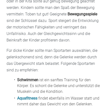
dadurch früher als bei Normalgewichtigen
oder in der Kita sollte auf genug Bewegung geachtet
Herzinfarkte
und
Schlaganfälle
entstehen. Ähnliche
werden. Kindern sollte man den Spaß der Bewegung
Folgen kann ein
Bluthochdruck
haben, der ebenfalls
vermitteln: Toben tut gut! Geeignete
Bewegungsspiele
durch Übergewicht begünstigt wird.
sind der Schlüssel dazu. Sport steigert die Entwicklung
der motorischen Fähigkeiten und verringert das
Übergewicht bei Kindern kann auch
Unfallrisiko. Auch der Gleichgewichtssinn und die
Fettstoffwechselstörungen
mit sich bringen. Das
Beinkraft der Kinder profitieren davon.
„schlechte“
LDL-Cholesterin
steigt an, das „gute“ HDL-
Für dicke Kinder sollte man Sportarten auswählen, die
Cholesterin nimmt ab. Dies führt zu
gelenkschonend sind, denn die Gelenke werden durch
Herzkreislauferkrankungen und Gallensteinen.
das Übergewicht stark belastet. Folgende Sportarten
sind zu empfehlen:
Beim
metabolischen Syndrom
treten Übergewicht,
Diabetes Typ 2, hoher Blutdruck und
Schwimmen
ist ein sanftes Training für den
Fettstoffwechselstörung zusammen auf. Man spricht
Körper. Es schont die Gelenke und unterstützt die
Muskeln und die Kondition.
auch vom „tödlichen Quartett“, um auf das gesteigerte
Aquafitness
findet ebenfalls im Wasser statt und
Risiko für Herzinfarkte und Schlaganfälle aufmerksam
nimmt daher das Gewicht von den Gelenken.
zu machen.