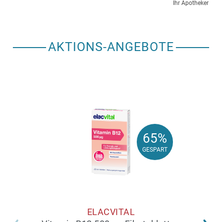
Ihr Apotheker
AKTIONS-ANGEBOTE
65%
65%
GESPART
GESPART
ELACVITAL