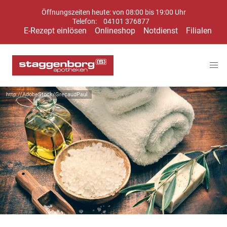
Öffnungszeiten heute: von 08:00 bis 19:00 Uhr
Telefon:
04101 376877
E-Rezept einlösen
Onlineshop
Notdienst
Filialen
http://AdobeStock/GrecaudPaul
Symbolbild