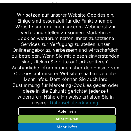
Bildnachweis
Wir setzen auf unserer Website Cookies ein.
Einige sind essenziell für die Funktionen der
Website und um Ihnen unseren Webdienst zur
Verfügung stellen zu können. Marketing-
Cookies wiederum helfen, Ihnen zusätzliche
Abgabe in haushaltsüblichen Mengen, solange der Vorrat reicht. Für Druck-
und Satzfehler keine Haftung.
Services zur Verfügung zu stellen, unser
1
Onlineangebot zu verbessern und wirtschaftlich
Zu Risiken und Nebenwirkungen lesen Sie die Packungsbeilage und fragen
Sie Ihren Arzt oder Apotheker.
zu betreiben. Wenn Sie mit diesen einverstanden
2
sind, klicken Sie bitte auf „Akzeptieren“.
Angabe nach der deutschen Arzneimitteltaxe Apothekenerstattungspreis
(AEP). Der AEP ist keine unverbindliche Preisempfehlung der Hersteller. Der
Ausführliche Informationen über den Einsatz von
AEP ist ein von den Apotheken in Ansatz gebrachter Preis für rezeptfreie
Cookies auf unserer Website erhalten sie unter
Arzneimittel. Er entspricht in der Höhe dem für Apotheken verbindlichen
Mehr Infos. Dort können Sie auch Ihre
Abgabepreis, zu dem eine Apotheke in bestimmten Fällen (z.B. bei Kindern
Zustimmung für Marketing-Cookies geben oder
unter 12 Jahren) das Produkt mit der gesetzlichen Krankenversicherung
abrechnet. Der AEP ist der allgemeine Erstattungspreis im Falle einer
diese in die Zukunft gerichtet jederzeit
Kostenübernahme durch die gesetzlichen Krankenkassen, vor Abzug eines
widerrufen. Nähere Hinweise erhalten Sie in
Zwangsrabattes (zur Zeit 5%) nach §130 Abs. 1 SGB V.
unserer
Datenschutzerklärung
.
3
Unverbindliche Preisempfehlung des Herstellers (UVP).
Ablehnen
powered by apovena.de
Akzeptieren
Mehr Infos