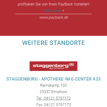
profitieren Sie von Ihren PayBack Vorteilen!
mehr lesen
>
www.payback.de
WEITERE STANDORTE
STAGGENBORG - APOTHEKE IM E-CENTER A23
Ramskamp 102
25337 Elmshorn
Tel.: 04121 5797172
Fax: 04121 5797173