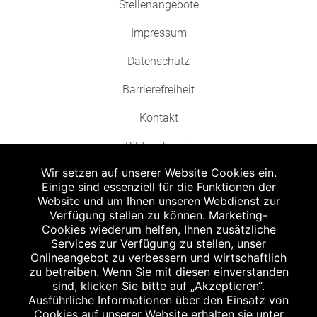
Stellenangebote
Impressum
Datenschutz
Barrierefreiheit
Kontakt
Bildnachweis
Wir setzen auf unserer Website Cookies ein.
Einige sind essenziell für die Funktionen der
Website und um Ihnen unseren Webdienst zur
Verfügung stellen zu können. Marketing-
Cookies wiederum helfen, Ihnen zusätzliche
Abgabe in haushaltsüblichen Mengen, solange der Vorrat reicht. Für Druck-
und Satzfehler keine Haftung.
Services zur Verfügung zu stellen, unser
1
Onlineangebot zu verbessern und wirtschaftlich
Zu Risiken und Nebenwirkungen lesen Sie die Packungsbeilage und fragen
Sie Ihren Arzt oder Apotheker.
zu betreiben. Wenn Sie mit diesen einverstanden
2
sind, klicken Sie bitte auf „Akzeptieren“.
Angabe nach der deutschen Arzneimitteltaxe Apothekenerstattungspreis
(AEP). Der AEP ist keine unverbindliche Preisempfehlung der Hersteller. Der
Ausführliche Informationen über den Einsatz von
AEP ist ein von den Apotheken in Ansatz gebrachter Preis für rezeptfreie
Cookies auf unserer Website erhalten sie unter