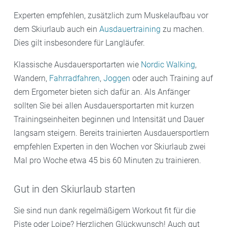
Hohlkreuz zu machen! Machen Sie diese Übung pro
Bein nach etwa 10 bis 20 Sekunden wieder ab. Auch
Seite drei Mal.
Experten empfehlen, zusätzlich zum Muskelaufbau vor
für diese Übung empfehlen wir drei Wiederholungen
dem Skiurlaub auch ein
Ausdauertraining
zu machen.
pro Seite.
Dies gilt insbesondere für Langläufer.
Klassische Ausdauersportarten wie
Nordic Walking
,
Wandern,
Fahrradfahren
,
Joggen
oder auch Training auf
dem Ergometer bieten sich dafür an. Als Anfänger
sollten Sie bei allen Ausdauersportarten mit kurzen
Trainingseinheiten beginnen und Intensität und Dauer
langsam steigern. Bereits trainierten Ausdauersportlern
empfehlen Experten in den Wochen vor Skiurlaub zwei
Mal pro Woche etwa 45 bis 60 Minuten zu trainieren.
Gut in den Skiurlaub starten
Sie sind nun dank regelmäßigem Workout fit für die
Piste oder Loipe? Herzlichen Glückwunsch! Auch gut