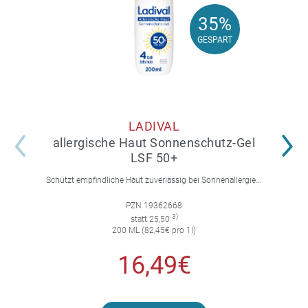
35%
35%
GESPART
GESPART
LADIVAL
allergische Haut Sonnenschutz-Gel
LSF 50+
Schützt empfindliche Haut zuverlässig bei Sonnenallergie und Mallorca-Akne. Mit 4-fach Zellschutz und einer leichten, nicht fettenden Gel-Formel.
PZN 19362668
3)
statt 25,50
200 ML (82,45€ pro 1l)
16,49€