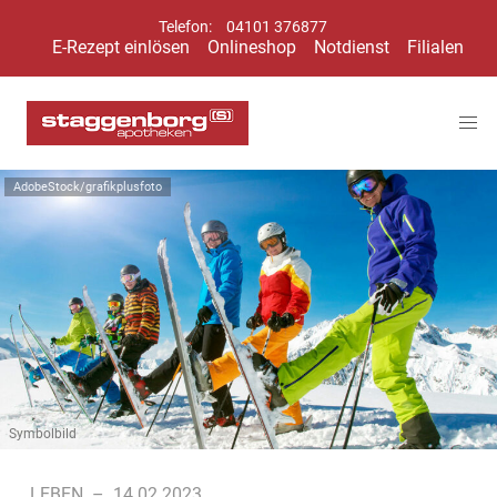
Telefon:
04101 376877
E-Rezept einlösen
Onlineshop
Notdienst
Filialen
AdobeStock/grafikplusfoto
Symbolbild
LEBEN
–
14.02.2023