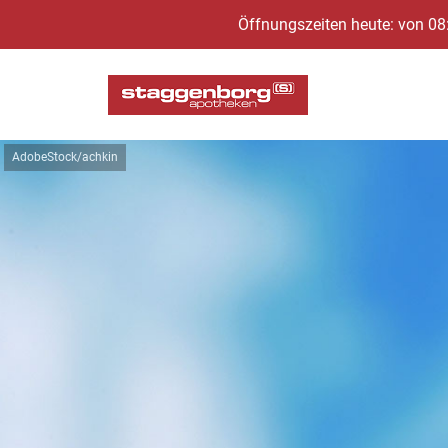
Öffnungszeiten heute: von 08
AdobeStock/achkin