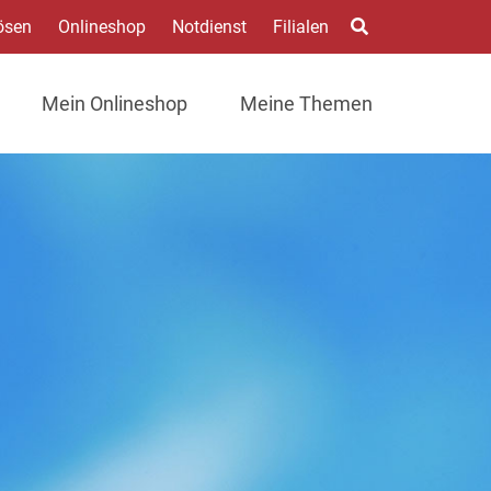
ösen
Onlineshop
Notdienst
Filialen
Mein Onlineshop
Meine Themen