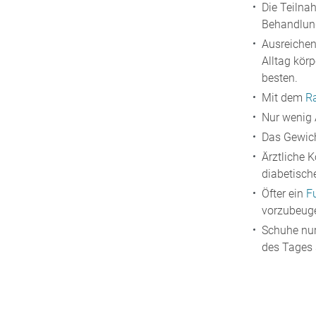
Die Teilna
Behandlung
Ausreiche
Alltag kör
besten.
Mit dem
R
Nur wenig 
Das Gewich
Ärztliche 
diabetisch
Öfter ein
F
vorzubeuge
Schuhe nur
des Tages 