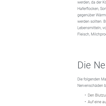
werden, da der K
Haferflocken, So
gegenüber Wärme,
werden sollten. B
Lebensmitteln, vo
Fleisch, Milchpro
Die Ne
Die folgenden Ma
Nervenschäden be
Den Blutzuc
Auf eine a