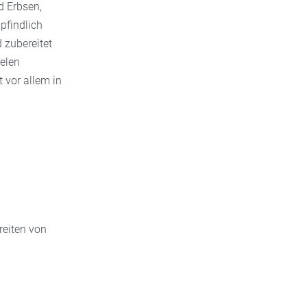
d Erbsen,
pfindlich
 zubereitet
ielen
 vor allem in
reiten von