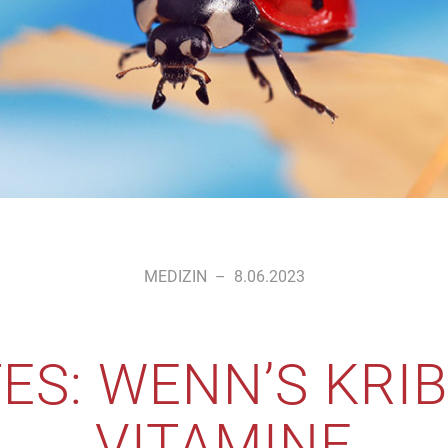
MEDIZIN
–
8.06.2023
ES: WENN’S KRIB
VITAMINE