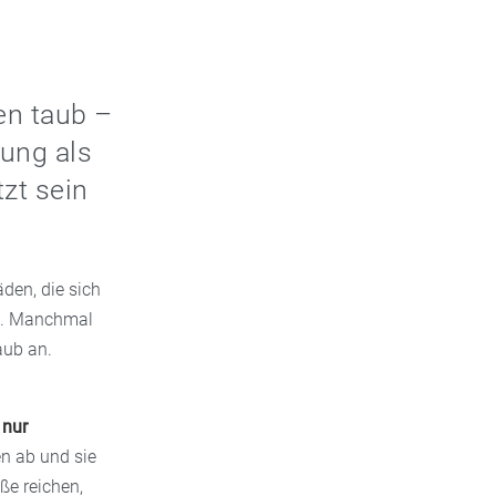
en taub –
gung als
zt sein
den, die sich
en. Manchmal
aub an.
 nur
n ab und sie
ße reichen,