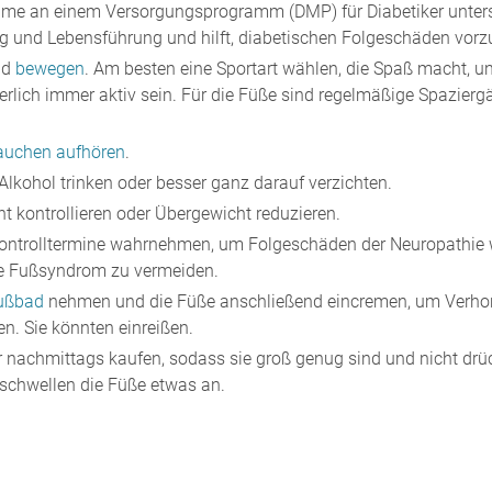
hme an einem Versorgungsprogramm (DMP) für Diabetiker unterst
 und Lebensführung und hilft, diabetischen Folgeschäden vor
nd
bewegen
. Am besten eine Sportart wählen, die Spaß macht, u
perlich immer aktiv sein. Für die Füße sind regelmäßige Spazier
auchen aufhören
.
Alkohol trinken oder besser ganz darauf verzichten.
t kontrollieren oder Übergewicht reduzieren.
Kontrolltermine wahrnehmen, um Folgeschäden der Neuropathie 
e Fußsyndrom zu vermeiden.
ußbad
nehmen und die Füße anschließend eincremen, um Verh
n. Sie könnten einreißen.
 nachmittags kaufen, sodass sie groß genug sind und nicht drü
schwellen die Füße etwas an.