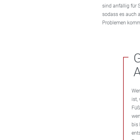
sind anfällig für
sodass es auch a
Problemen komm
G
Wen
ist
Füß
wen
bis
ent