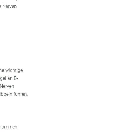
ie Nerven
ne wichtige
gel an B-
 Nerven
ribbeln führen.
genommen