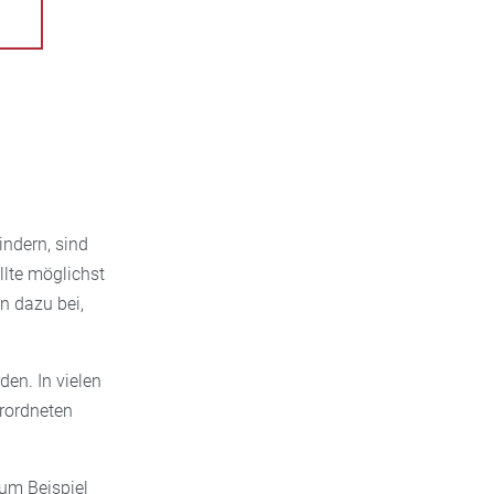
indern, sind
llte möglichst
n dazu bei,
en. In vielen
rordneten
um Beispiel