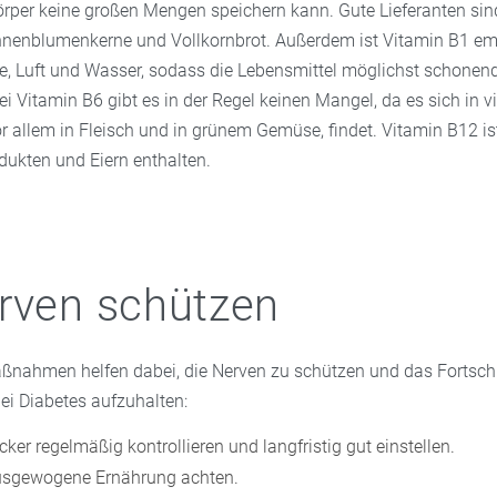
örper keine großen Mengen speichern kann. Gute Lieferanten sin
nnenblumenkerne und Vollkornbrot. Außerdem ist Vitamin B1 em
 Luft und Wasser, sodass die Lebensmittel möglichst schonend
ei Vitamin B6 gibt es in der Regel keinen Mangel, da es sich in v
r allem in Fleisch und in grünem Gemüse, findet. Vitamin B12 ist
dukten und Eiern enthalten.
rven schützen
ßnahmen helfen dabei, die Nerven zu schützen und das Fortsch
i Diabetes aufzuhalten:
ker regelmäßig kontrollieren und langfristig gut einstellen.
usgewogene Ernährung achten.