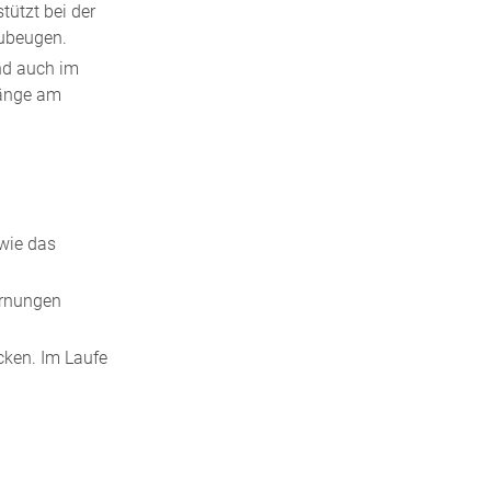
ützt bei der
zubeugen.
nd auch im
gänge am
wie das
ornungen
cken. Im Laufe