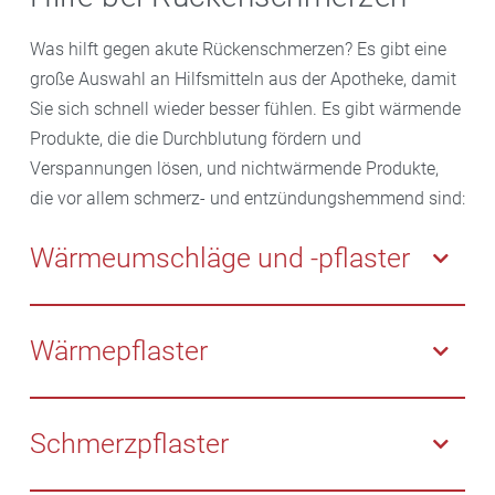
Was hilft gegen akute Rückenschmerzen? Es gibt eine
große Auswahl an Hilfsmitteln aus der Apotheke, damit
Sie sich schnell wieder besser fühlen. Es gibt wärmende
Produkte, die die Durchblutung fördern und
Verspannungen lösen, und nichtwärmende Produkte,
die vor allem schmerz- und entzündungshemmend sind:
Wärmeumschläge und -pflaster
Wärmeumschläge werden wie ein Gürtel aus Vlies um
den Rücken gelegt oder als Pflaster auf die
Wärmepflaster
schmerzende Stelle geklebt. Sie können bei
Verspannungen und Muskelschmerzen etwa 8 bis 10
Wärmepflaster mit Capsaicin oder ähnlichen
Stunden großflächig Tiefenwärme abgeben und
Wirkstoffen fördern die Durchblutung und lindern
Schmerzpflaster
dadurch die Schmerzen lindern. Bei empfindlicher
Muskelschmerzen. Die Pflaster werden auf die
Haut können die Pflaster auch über die Kleidung
betreffende Stelle auf die Haut geklebt und sind für