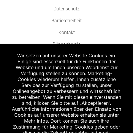
Datenschutz
Barrierefreiheit
Kontakt
Bildnachweis
Wir setzen auf unserer Website Cookies ein.
Einige sind essenziell für die Funktionen der
Website und um Ihnen unseren Webdienst zur
Verfügung stellen zu können. Marketing-
Cookies wiederum helfen, Ihnen zusätzliche
Abgabe in haushaltsüblichen Mengen, solange der Vorrat reicht. Für Druck-
und Satzfehler keine Haftung.
Services zur Verfügung zu stellen, unser
1
Onlineangebot zu verbessern und wirtschaftlich
Zu Risiken und Nebenwirkungen lesen Sie die Packungsbeilage und fragen
Sie Ihren Arzt oder Apotheker.
zu betreiben. Wenn Sie mit diesen einverstanden
2
sind, klicken Sie bitte auf „Akzeptieren“.
Angabe nach der deutschen Arzneimitteltaxe Apothekenerstattungspreis
(AEP). Der AEP ist keine unverbindliche Preisempfehlung der Hersteller. Der
Ausführliche Informationen über den Einsatz von
AEP ist ein von den Apotheken in Ansatz gebrachter Preis für rezeptfreie
Cookies auf unserer Website erhalten sie unter
Arzneimittel. Er entspricht in der Höhe dem für Apotheken verbindlichen
Mehr Infos. Dort können Sie auch Ihre
Abgabepreis, zu dem eine Apotheke in bestimmten Fällen (z.B. bei Kindern
Zustimmung für Marketing-Cookies geben oder
unter 12 Jahren) das Produkt mit der gesetzlichen Krankenversicherung
abrechnet. Der AEP ist der allgemeine Erstattungspreis im Falle einer
diese in die Zukunft gerichtet jederzeit