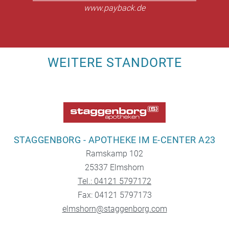
www.payback.de
WEITERE STANDORTE
STAGGENBORG - APOTHEKE IM E-CENTER A23
Ramskamp 102
25337 Elmshorn
Tel.: 04121 5797172
Fax: 04121 5797173
elmshorn@staggenborg.com