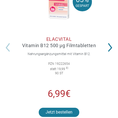
65%
GESPART
GESPART
ELACVITAL
Vitamin B12 500 µg Filmtabletten
Nahrungsergänzungsmittel mit Vitamin B12.
PZN 19222654
3)
statt 19,99
90 ST
6,99€
Jetzt bestellen