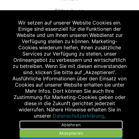
Bildnachweis
Wir setzen auf unserer Website Cookies ein.
Einige sind essenziell für die Funktionen der
Website und um Ihnen unseren Webdienst zur
Verfügung stellen zu können. Marketing-
Cookies wiederum helfen, Ihnen zusätzliche
Abgabe in haushaltsüblichen Mengen, solange der Vorrat reicht. Für Druck-
und Satzfehler keine Haftung.
Services zur Verfügung zu stellen, unser
1
Onlineangebot zu verbessern und wirtschaftlich
Zu Risiken und Nebenwirkungen lesen Sie die Packungsbeilage und fragen
Sie Ihren Arzt oder Apotheker.
zu betreiben. Wenn Sie mit diesen einverstanden
2
sind, klicken Sie bitte auf „Akzeptieren“.
Angabe nach der deutschen Arzneimitteltaxe Apothekenerstattungspreis
(AEP). Der AEP ist keine unverbindliche Preisempfehlung der Hersteller. Der
Ausführliche Informationen über den Einsatz von
AEP ist ein von den Apotheken in Ansatz gebrachter Preis für rezeptfreie
Cookies auf unserer Website erhalten sie unter
Arzneimittel. Er entspricht in der Höhe dem für Apotheken verbindlichen
Mehr Infos. Dort können Sie auch Ihre
Abgabepreis, zu dem eine Apotheke in bestimmten Fällen (z.B. bei Kindern
Zustimmung für Marketing-Cookies geben oder
unter 12 Jahren) das Produkt mit der gesetzlichen Krankenversicherung
abrechnet. Der AEP ist der allgemeine Erstattungspreis im Falle einer
diese in die Zukunft gerichtet jederzeit
Kostenübernahme durch die gesetzlichen Krankenkassen, vor Abzug eines
widerrufen. Nähere Hinweise erhalten Sie in
Zwangsrabattes (zur Zeit 5%) nach §130 Abs. 1 SGB V.
unserer
Datenschutzerklärung
.
3
Unverbindliche Preisempfehlung des Herstellers (UVP).
Ablehnen
powered by apovena.de
Akzeptieren