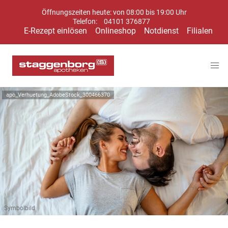
Öffnungszeiten heute: von 08:00 bis 19:00 Uhr
Telefon:
04101 376877
E-Rezept einlösen
Onlineshop
Notdienst
Filialen
apo_Verhuetung_AdobeStock_300466370
Symbolbild