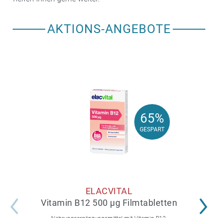
AKTIONS-ANGEBOTE
65%
65%
GESPART
GESPART
ELACVITAL
Vitamin B12 500 µg Filmtabletten