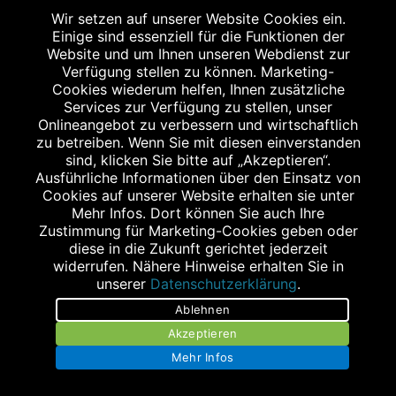
Wir setzen auf unserer Website Cookies ein.
Einige sind essenziell für die Funktionen der
Website und um Ihnen unseren Webdienst zur
STAGGENBORG - APOTHEKE IM E-CENTER A23
Verfügung stellen zu können. Marketing-
Ramskamp 102
Cookies wiederum helfen, Ihnen zusätzliche
Services zur Verfügung zu stellen, unser
25337 Elmshorn
Onlineangebot zu verbessern und wirtschaftlich
Tel.: 04121 5797172
zu betreiben. Wenn Sie mit diesen einverstanden
Fax: 04121 5797173
sind, klicken Sie bitte auf „Akzeptieren“.
Ausführliche Informationen über den Einsatz von
elmshorn@staggenborg.com
Cookies auf unserer Website erhalten sie unter
Mehr Infos. Dort können Sie auch Ihre
Zustimmung für Marketing-Cookies geben oder
diese in die Zukunft gerichtet jederzeit
widerrufen. Nähere Hinweise erhalten Sie in
unserer
Datenschutzerklärung
.
STAGGENBORG - APOTHEKE AM KOPPELDAMM
Ablehnen
Koppeldamm 27b
Akzeptieren
25335 Elmshorn
Mehr Infos
Tel.: 04121 5780253
Fax: 04121 5780254