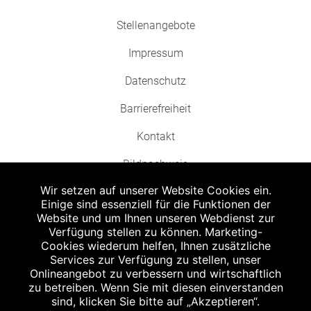
Stellenangebote
Impressum
Datenschutz
Barrierefreiheit
Kontakt
Bildnachweis
Wir setzen auf unserer Website Cookies ein.
Einige sind essenziell für die Funktionen der
Website und um Ihnen unseren Webdienst zur
Verfügung stellen zu können. Marketing-
Cookies wiederum helfen, Ihnen zusätzliche
Abgabe in haushaltsüblichen Mengen, solange der Vorrat reicht. Für Druck-
und Satzfehler keine Haftung.
Services zur Verfügung zu stellen, unser
1
Onlineangebot zu verbessern und wirtschaftlich
Zu Risiken und Nebenwirkungen lesen Sie die Packungsbeilage und fragen
Sie Ihren Arzt oder Apotheker.
zu betreiben. Wenn Sie mit diesen einverstanden
2
sind, klicken Sie bitte auf „Akzeptieren“.
Angabe nach der deutschen Arzneimitteltaxe Apothekenerstattungspreis
(AEP). Der AEP ist keine unverbindliche Preisempfehlung der Hersteller. Der