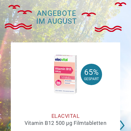
ANGEBOTE
IM AUGUST
65%
65%
GESPART
GESPART
ELACVITAL
Vitamin B12 500 µg Filmtabletten